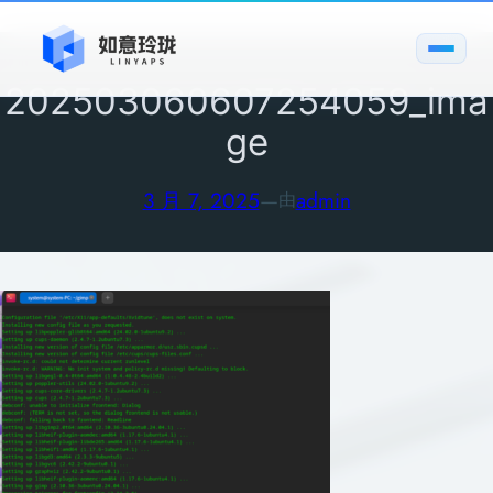
跳
至
内
202503060607254059_ima
容
ge
3 月 7, 2025
—
admin
由