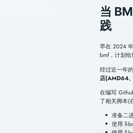
当 B
践
早在 2024 
bmf，计划给
经过近一年
店(AMD6
在编写 Git
了相关脚本(在.g
准备⼆进制
使⽤ ll-
使用 ll-