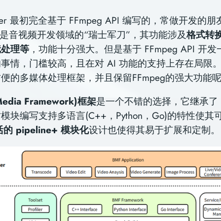
erter 最初完全基于 FFmpeg API 编写的，常做开发
 无疑是⾳视频开发领域的“瑞⼠军⼑”，其功能涉及
格式转
镜处理等
，功能⼗分强⼤。但是基于 FFmpeg API 开
事情，⻔槛较⾼，且在对 AI 功能的支持上存在局限
便的多媒体处理框架，并且保留FFmpeg的强⼤功能
Media Framework)框架
是⼀个不错的选择，它继承了 F
模块编写⽀持多语⾔(C++，Python，Go)的特性使
的 pipeline+ 模块化
设计也使得其易于扩展和定制。