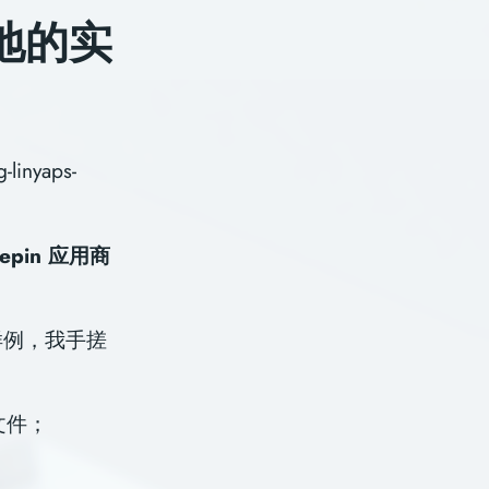
地的实
nyaps-
eepin 应用商
成样例，我⼿搓
等⽂件；