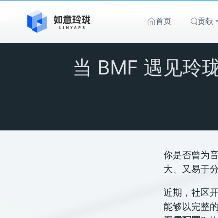
跳
至
首页
贡献
内
容
当 BMF 遇见
你是否曾为
大、又易于
近期，社区
能够以完整的形