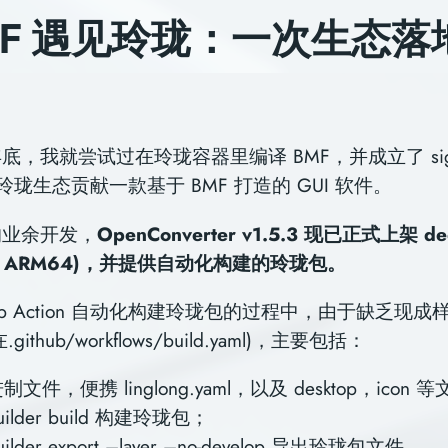
MF 遇见玲珑：一次生态落
年底，我就尝试过在玲珑容器⾥编译 BMF，并成⽴了 sig-li
玲珑⽣态贡献⼀款基于 BMF 打造的 GUI 软件。
的业余开发，
OpenConverter v1.5.3 现已正式上架 d
4、ARM64)，并提供自动化构建的玲珑包。
hub Action ⾃动化构建玲珑包的过程中，由于缺乏现
ithub/workflows/build.yaml)，主要包括：
⽂件，便携 linglong.yaml，以及 desktop，icon 
builder build 构建玲珑包；
builder export –layer –no-develop 导出玲珑包文件。