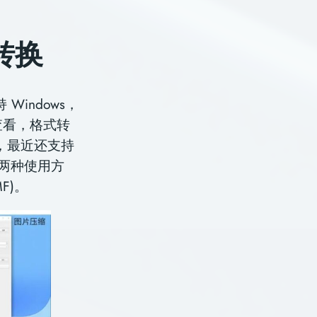
式转换
 Windows，
息查看，格式转
，最近还⽀持
 两种使⽤⽅
F)。