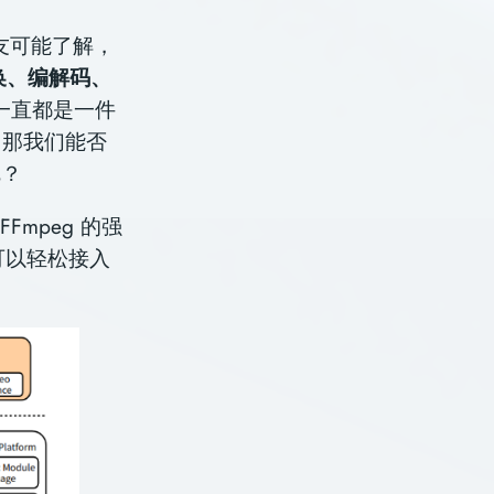
的朋友可能了解，
换、编解码、
发⼀直都是⼀件
。那我们能否
呢？
Fmpeg 的强
其可以轻松接⼊