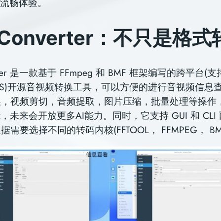
流畅体验。
nConverter：不只是格
erter 是⼀款基于 FFmpeg 和 BMF 框架编写的跨平台(支持
MacOS)开源⾳视频转换⼯具，可以⽅便的进⾏⾳视频信
换，视频剪切，⾳频提取，图⽚压缩，批量处理等操作
，未来会开放更多AI能⼒。同时，它⽀持 GUI 和 CLI
需要选择不同的转码内核(FFTOOL， FFMPEG， BM