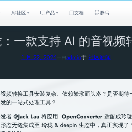
社区
产品
文档
源码
玲珑：一款支持 AI 的音视
1 月 22, 2026
—
admin
于
社区新闻
由
音视频转换工具安装复杂、依赖繁琐而头疼？是否期待
分发的一站式处理工具？
开发者
@Jack Lau
将应用
OpenConverter
适配成玲
态无缝集成至 玲珑 & deepin 生态中，真正实现了