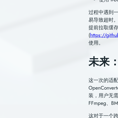
过程中遇到一个
易导致超时。为
提前拉取缓存
(
https://git
使用。
未来
这一次的适
OpenConv
装，用户无需
FFmpeg、B
这对于⼀个跨