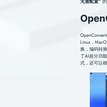
无需配置”
的
Ope
OpenConv
Linux，
换，编码转
了AI超分功能
式，还可以根据