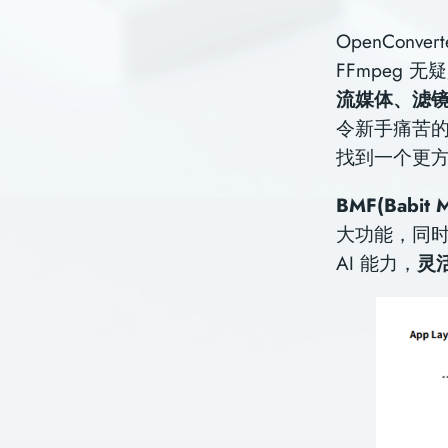
OpenConv
FFmpeg
流媒体、滤
令新⼿痛苦的
找到⼀个更⽅
BMF(Babit 
⼤功能，同时
AI 能⼒，
灵活