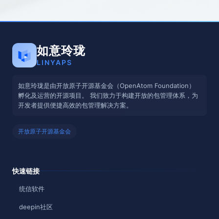
如意玲珑
LINYAPS
如意玲珑是由开放原子开源基金会（OpenAtom Foundation）
孵化及运营的开源项目。 我们致力于构建开放的包管理体系，为
开发者提供便捷高效的包管理解决方案。
开放原子开源基金会
快速链接
统信软件
deepin社区