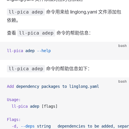
命令用来给 linglong.yaml 文件添加包
ll-pica adep
依赖。
查看
命令的帮助信息：
ll-pica adep
bash
ll-pica
 adep
 --help
命令的帮助信息如下：
ll-pica adep
bash
Add
 dependency
 packages
 to
 linglong.yaml
Usage:
  ll-pica
 adep
 [flags]
Flags:
  -d,
 --deps
 string
   dependencies
 to
 be
 added,
 separ