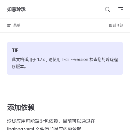
Skip to content
如意玲珑
菜单
回到顶部
TIP
此文档适用于 1.7.x , 请使用 ll-cli --version 检查您的玲珑程
序版本。
添加依赖
玲珑应用可能缺少包依赖，目前可以通过在
linglong.yaml 文件添加对应的包依赖。