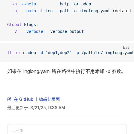
  -h,
 --help
          help
 for
 adep
  -p,
 --path
 string
   path
 to
 linglong.yaml
 (default 
Global
 Flags:
  -V,
 --verbose
   verbose
 output
bash
ll-pica
 adep
 -d
 "dep1,dep2"
 -p
 /path/to/linglong.yaml
如果在 linglong.yaml 所在路径中执行不用添加 -p 参数。
在 GitHub 上编辑此页面
最后更新于:
3/21/25, 9:38 AM
Pager
上一页