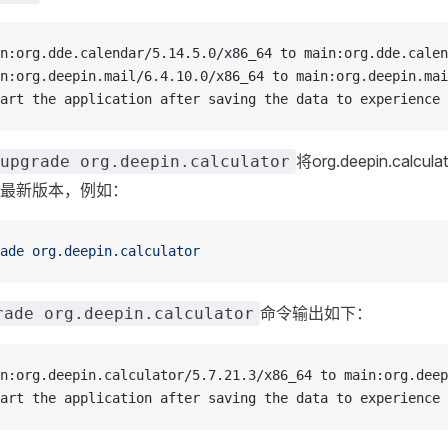
n:org.dde.calendar/5.14.5.0/x86_64 to main:org.dde.calen
n:org.deepin.mail/6.4.10.0/x86_64 to main:org.deepin.mai
art the application after saving the data to experience 
将org.deepin.cal
upgrade org.deepin.calculator
最新版本，例如：
ade
 org.deepin.calculator
命令输出如下：
rade org.deepin.calculator
n:org.deepin.calculator/5.7.21.3/x86_64 to main:org.deep
art the application after saving the data to experience 