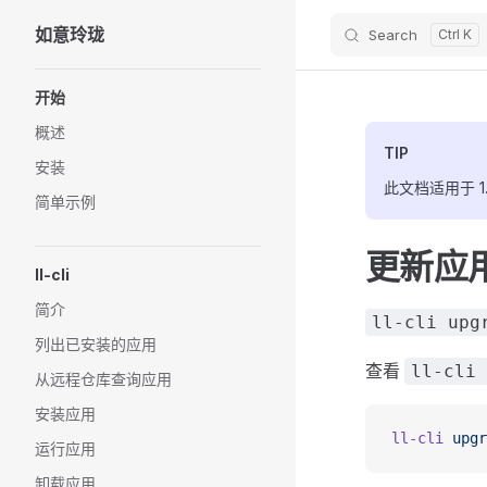
如意玲珑
Search
Skip to content
Sidebar Navigation
开始
概述
TIP
安装
此文档适用于 1.7
简单示例
更新应
ll-cli
简介
ll-cli upg
列出已安装的应用
查看
ll-cli 
从远程仓库查询应用
安装应用
ll-cli
 upgr
运行应用
卸载应用