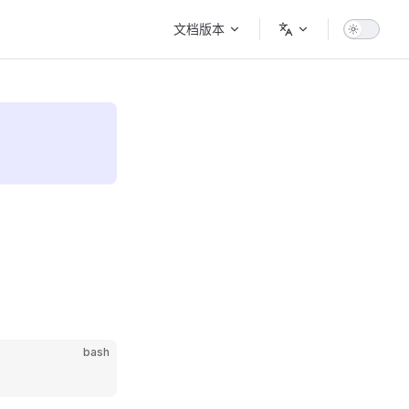
Main Navigation
文档版本
bash