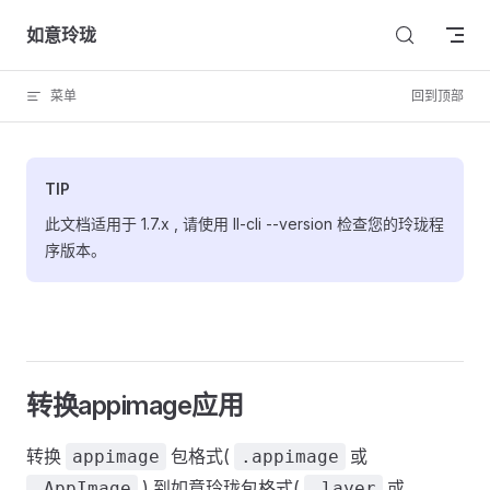
Skip to content
如意玲珑
菜单
回到顶部
TIP
此文档适用于 1.7.x , 请使用 ll-cli --version 检查您的玲珑程
序版本。
转换appimage应用
转换
包格式(
或
appimage
.appimage
) 到如意玲珑包格式(
或
.AppImage
.layer