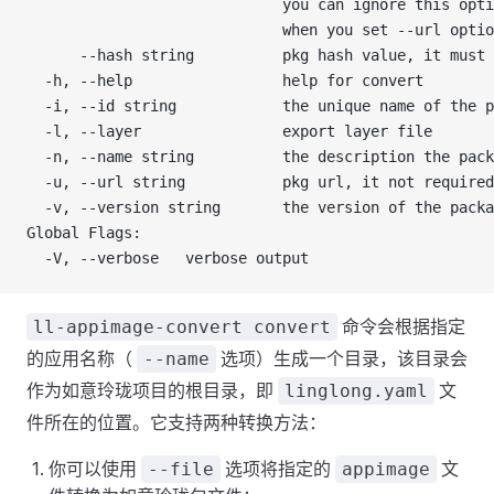
                             you can ignore this opti
                             when you set --url optio
      --hash string          pkg hash value, it must 
  -h, --help                 help for convert
  -i, --id string            the unique name of the p
  -l, --layer                export layer file
  -n, --name string          the description the pack
  -u, --url string           pkg url, it not required
  -v, --version string       the version of the packa
Global Flags:
  -V, --verbose   verbose output
命令会根据指定
ll-appimage-convert convert
的应用名称（
选项）生成一个目录，该目录会
--name
作为如意玲珑项目的根目录，即
文
linglong.yaml
件所在的位置。它支持两种转换方法：
你可以使用
选项将指定的
文
--file
appimage