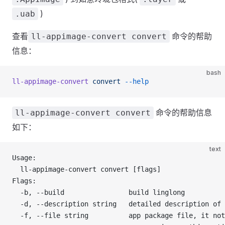
)
.uab
查看
命令的帮助
ll-appimage-convert convert
信息：
bash
ll-appimage-convert
 convert
 --help
命令的帮助信息
ll-appimage-convert convert
如下：
text
Usage:
  ll-appimage-convert convert [flags]
Flags:
  -b, --build                build linglong
  -d, --description string   detailed description of 
  -f, --file string          app package file, it not