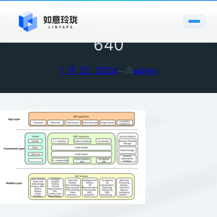
跳
至
内
640
容
1 月 22, 2026
—
admin
由