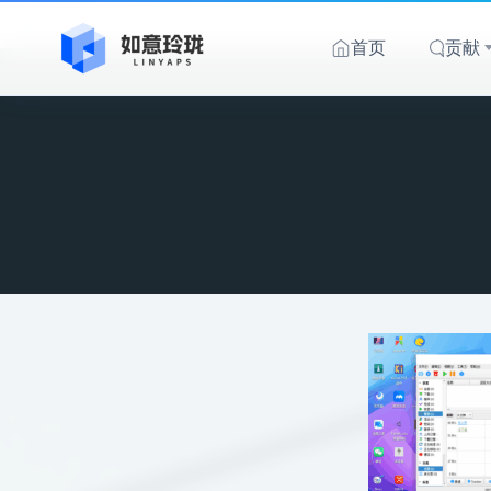
跳
至
首页
贡献
内
容