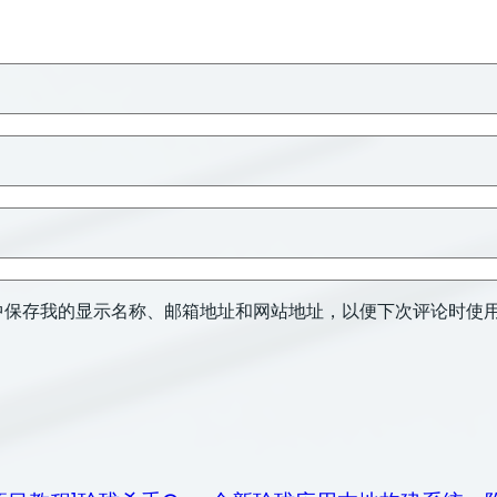
中保存我的显示名称、邮箱地址和网站地址，以便下次评论时使