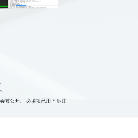
复
会被公开。
必填项已用
*
标注