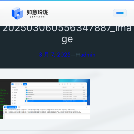
跳
至
内
202503060556347887_ima
容
ge
3 月 7, 2025
—
admin
由