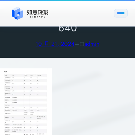
跳
至
内
640
容
10 月 21, 2024
—
admin
由