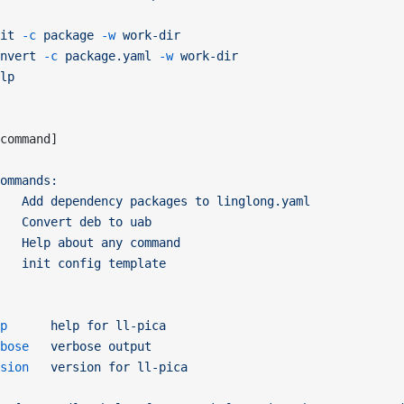
it
 -c
 package
 -w
 work-dir
nvert
 -c
 package.yaml
 -w
 work-dir
lp
command]
ommands:
   Add
 dependency
 packages
 to
 linglong.yaml
   Convert
 deb
 to
 uab
   Help
 about
 any
 command
   init
 config
 template
p
      help
 for
 ll-pica
bose
   verbose
 output
sion
   version
 for
 ll-pica