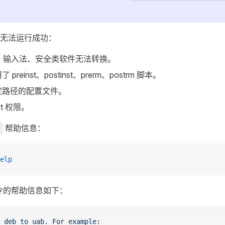
无法运行成功：
卓、输入法、安全类软件无法转换。
reinst、postinst、prerm、postrm 脚本。
定路径的配置文件。
ot 权限。
帮助信息：
elp
令的帮助信息如下：
 deb
 to
 uab.
 For
 example: