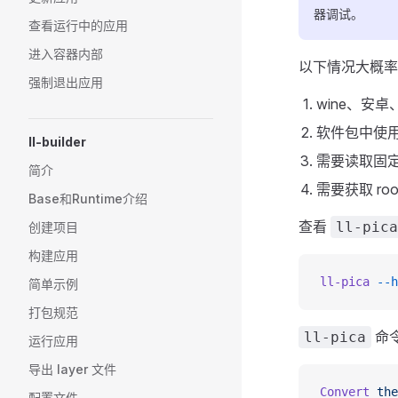
器调试。
查看运行中的应用
进入容器内部
以下情况大概率
强制退出应用
wine、安
软件包中使用了 p
ll-builder
需要读取固
简介
需要获取 ro
Base和Runtime介绍
查看
ll-pica
创建项目
构建应用
ll-pica
 --h
简单示例
打包规范
命
ll-pica
运行应用
导出 layer 文件
Convert
 the
配置文件