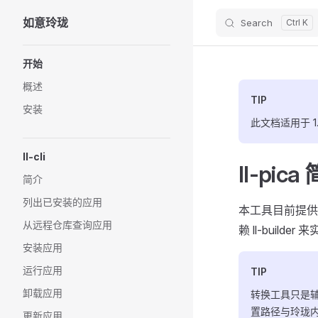
如意玲珑
Search
Skip to content
Sidebar Navigation
开始
概述
TIP
安装
此文档适用于 1.8
ll-cli
ll-pica
简介
列出已安装的应用
本工具目前提供 
从远程仓库查询应用
赖 ll-buil
安装应用
运行应用
TIP
卸载应用
转换工具只是
置路径与玲珑
更新应用