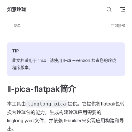
Skip to content
如意玲珑
菜单
回到顶部
TIP
此文档适用于 1.8.x , 请使用 ll-cli --version 检查您的玲珑
程序版本。
ll-pica-flatpak简介
本工具由
提供。它提供将flatpak包转
linglong-pica
换为玲珑包的能力，生成构建玲珑应用需要的
linglong.yaml文件，并依赖 ll-builder来实现应用构建和导
出。