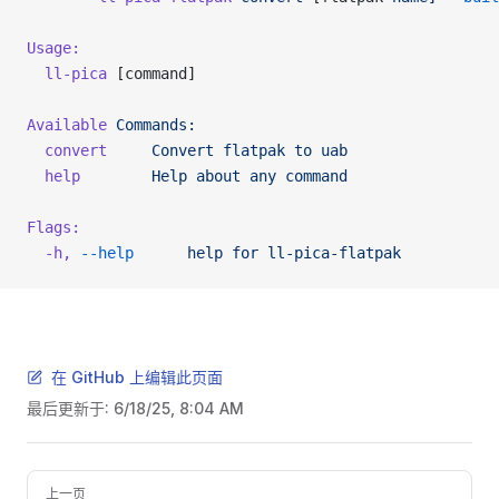
Usage:
  ll-pica
 [command]
Available
 Commands:
  convert
     Convert
 flatpak
 to
 uab
  help
        Help
 about
 any
 command
Flags:
  -h,
 --help
      help
 for
 ll-pica-flatpak
在 GitHub 上编辑此页面
最后更新于:
6/18/25, 8:04 AM
Pager
上一页