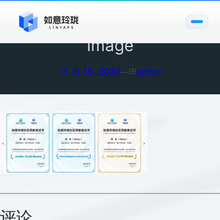
跳
至
内
image
容
11 月 18, 2024
—
admin
由
评论