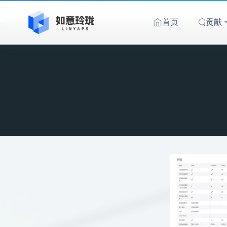
跳
至
首页
贡献
内
容