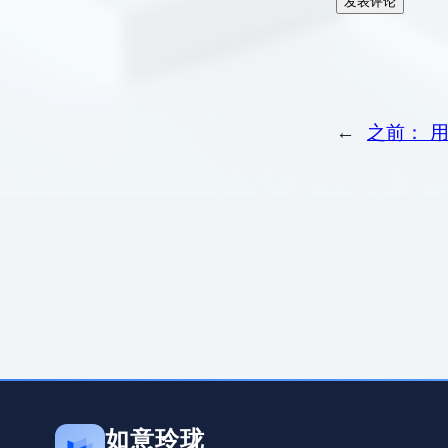
←
之前：
用
如意玲珑