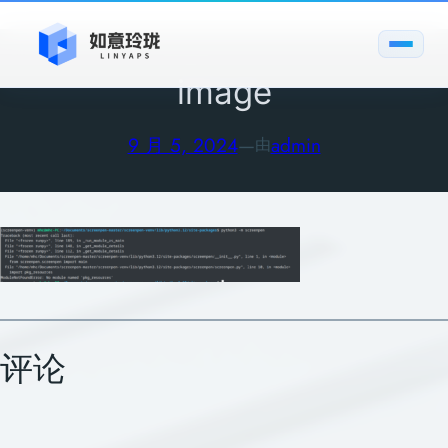
跳
至
内
image
容
9 月 5, 2024
—
admin
由
评论