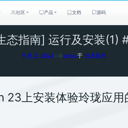
社区
产品
文档
源码
态指南] 运行及安装(1) #de
9 月 2, 2024
—
admin
于
技术案例
由
pin 23上安装体验玲珑应