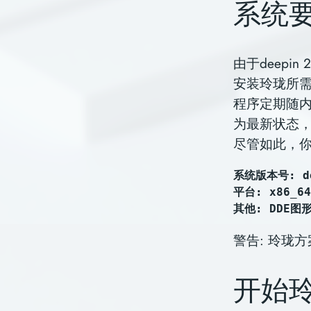
系统
由于deep
安装玲珑所
程序定期随内
为最新状态
尽管如此，你
系统版本号: de
平台: x86_64
其他: DDE图
警告: 玲珑方
开始