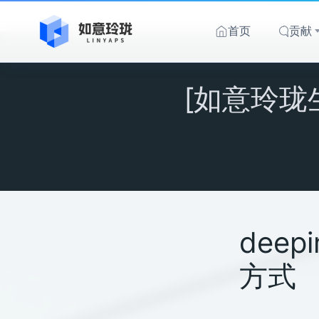
跳
至
首页
贡献
内
容
[如意玲珑生
dee
方式