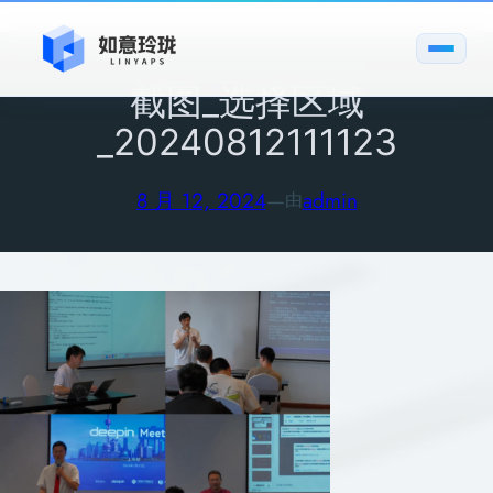
跳
至
内
截图_选择区域
容
_20240812111123
8 月 12, 2024
—
admin
由