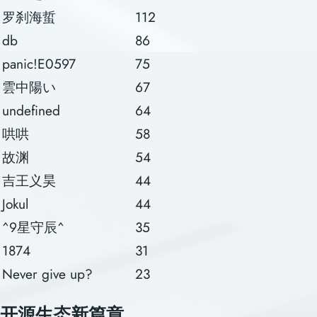
罗刹海蜇
112
db
86
panic!E0597
75
雲中陽い
67
undefined
64
哄哄
58
故渊
54
吉王义昊
44
Jokul
44
^9星守辰^
35
1874
31
Never give up?
23
开源生态新篇章