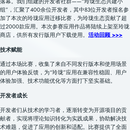
落幕。我们组建的开发者社群
——
“
玲珑生态共建小
组
”，
汇聚
了
400
余位开发者，其中
83
位开发者报名参
加了本次的玲珑应用迁移比赛，为玲珑生态贡献了超
过
2000
款应用。
本次
参赛应用
作品
将陆续上架至玲珑
商店，供所有发行版用户下载使用。
活动回顾 >>>
技术赋能
通过本场比赛，收集了来自不同发行版本和使用场景
的用户体验反馈，为
“
玲珑
”
应用在兼容性稳固、用户
体验加强、技术功能优化等方面
打下坚实基础
。
开发者成长
开发者们从技术的学习者，逐渐转变为开源项目的贡
献者，实现将理论知识转化为实践成果，协助解决技
术难题，促进了应用的创新和适配。
比赛提供了全面