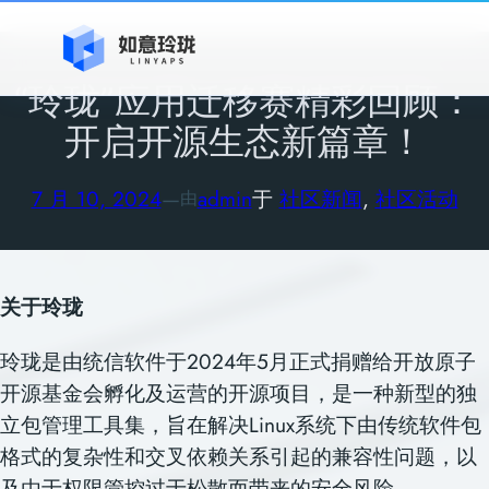
跳
至
内
“玲珑”应用迁移赛精彩回顾：
容
开启开源生态新篇章！
7 月 10, 2024
—
admin
于
社区新闻
, 
社区活动
由
关于玲珑
玲珑是由统信软件于2024年5月正式捐赠给开放原子
开源基金会孵化及运营的开源项目，是一种新型的独
立包管理工具集，旨在解决Linux系统下由传统软件包
格式的复杂性和交叉依赖关系引起的兼容性问题，以
及由于权限管控过于松散而带来的安全风险。