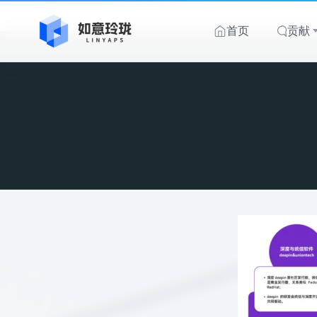
跳
至
首页
贡献
内
容