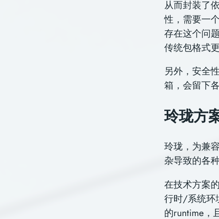
从而封装了
性，需要一
存在这个问
传统包格式
另外，安全性
箱，会留下
玲珑方
玲珑，为兼容
杂导致的各
在技术方案
行时/系统
的runtim