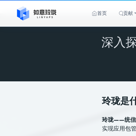
跳
至
首页
贡献
内
容
深入探
玲珑是
玲珑——统
实现应用包