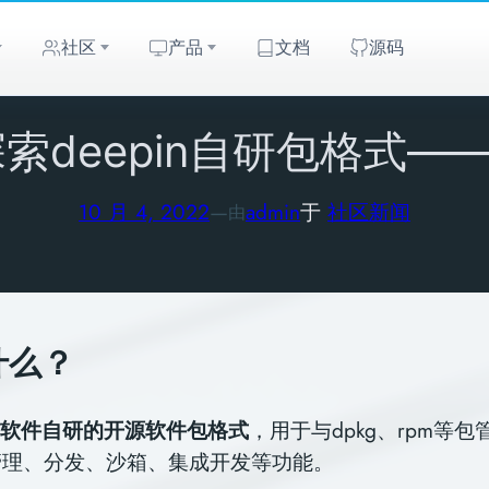
社区
产品
文档
源码
索deepin自研包格式——
10 月 4, 2022
—
admin
于
社区新闻
由
什么？
信软件自研的开源软件包格式
，用于与dpkg、rpm等
管理、分发、沙箱、集成开发等功能。