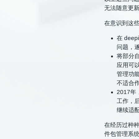
无法随意更
在意识到这
在 dee
问题，
将部分自
应用可
管理功能
不适合
2017年
工作，后
继续适
在经历过种种
件包管理系