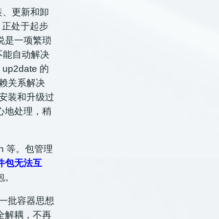
安装、更新和卸
x 正处于起步
说是一项繁琐
于不能自动解决
 up2date 的
赖关系解决
安装和升级过
心地处理，稍
an 等。包管理
件包无法互
包。
 等一批容器思想
全解耦，不再