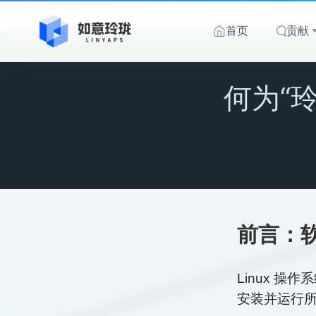
跳
至
首页
贡献
内
容
何为“
前言：
Linux 操
安装并运行