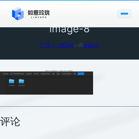
跳
至
内
image-8
容
7 月 1, 2024
—
admin
由
评论