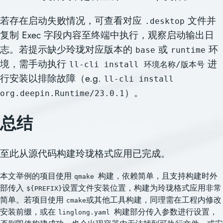
若存在启动失败情况，可查看对应
文件并
.desktop
复制 Exec 字段内容至终端中执行，观察启动输出日
志。若提示缺少玲珑对应版本的
或
环
base
runtime
境，需手动执行
进
ll-cli install 环境名称/版本号
行安装以排除故障（e.g.
ll-cli install
）。
org.deepin.Runtime/23.0.1
总结
至此从源代码构建玲珑格式应用已完成。
本文举例的项目使用
构建，依赖简单，且支持构建时外
qmake
部传入
设置文件安装位置，构建为玲珑格式应用非常
${PREFIX}
简单。若项目使用
或其他工具构建，同理需在工程内修改
cmake
安装前缀，或在
构建部分传入参数进行设置，
linglong.yaml