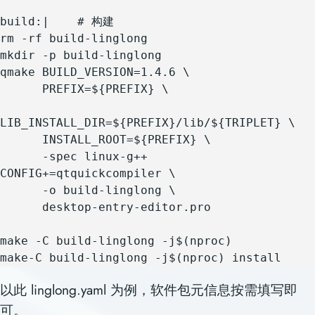
build:|    # 构建

rm -rf build-linglong

mkdir -p build-linglong 

qmake BUILD_VERSION=1.4.6 \

      PREFIX=${PREFIX} \

LIB_INSTALL_DIR=${PREFIX}/lib/${TRIPLET} \

      INSTALL_ROOT=${PREFIX} \

      -spec linux-g++ 
CONFIG+=qtquickcompiler \

      -o build-linglong \

      desktop-entry-editor.pro

make -C build-linglong -j$(nproc)

make-C build-linglong -j$(nproc) install
以此 linglong.yaml 为例，软件包元信息按需填写即
可。