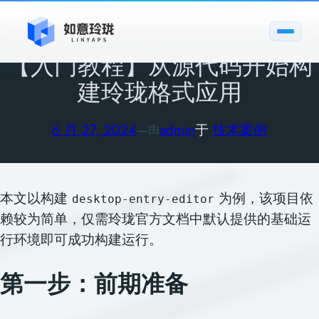
跳
至
内
【入门教程】从源代码开始构
容
建玲珑格式应用
6 月 27, 2024
—
admin
于
技术案例
由
本文以构建
为例，该项目依
desktop-entry-editor
赖较为简单，仅需玲珑官方文档中默认提供的基础运
行环境即可成功构建运行。
第一步：前期准备