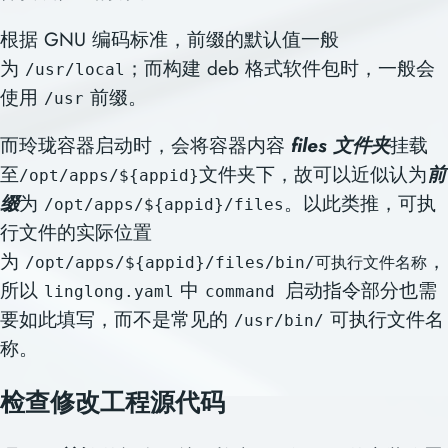
根据 GNU 编码标准，前缀的默认值一般
为
；而构建 deb 格式软件包时，一般会
/usr/local
使用
前缀。
/usr
而玲珑容器启动时，会将容器内容
files 文件夹
挂载
至
文件夹下，故可以近似认为
前
/opt/apps/${appid}
缀
为
。以此类推，可执
/opt/apps/${appid}/files
行文件的实际位置
为
，
/opt/apps/${appid}/files/bin/可执行文件名称
所以
中
启动指令部分也需
linglong.yaml
command
要如此填写，而不是常见的
可执行文件名
/usr/bin/
称。
检查修改工程源代码