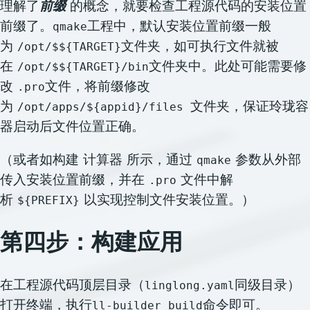
理解了
前缀
的概念，就要检查工程源代码的安装位置
前缀了。
工程中，默认安装位置前缀一般
qmake
为
文件夹，如可执行文件就被
/opt/$${TARGET}
在
文件夹中。此处可能需要修
/opt/$${TARGET}/bin
改
文件，将前缀修改
.pro
为
文件夹，保证玲珑容
/opt/apps/${appid}/files
器启动后文件位置正确。
（或者如构建 计算器 所示，通过
参数从外部
qmake
传入安装位置前缀，并在
文件中解
.pro
析
以实现控制文件安装位置。）
${PREFIX}
第四步：
构建应用
在工程源代码顶层目录（
同级目录）
linglong.yaml
打开终端，执行
命令即可。
ll-builder build