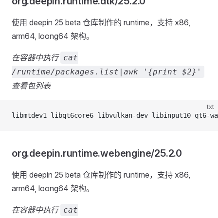
org.deepin.runtime.dtk/25.2.0
使用 deepin 25 beta 仓库制作的 runtime，支持 x86,
arm64, loong64 架构。
在容器中执行
cat
/runtime/packages.list|awk '{print $2}'
查看包列表
txt
libmtdev1 libqt6core6 libvulkan-dev libinput10 qt6-wa
org.deepin.runtime.webengine/25.2.0
使用 deepin 25 beta 仓库制作的 runtime，支持 x86,
arm64, loong64 架构。
在容器中执行
cat