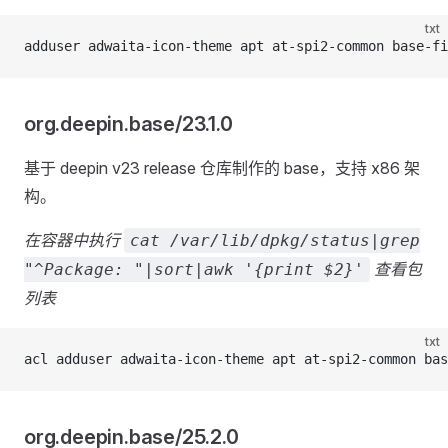
txt
adduser adwaita-icon-theme apt at-spi2-common base-fi
org.deepin.base/23.1.0
基于 deepin v23 release 仓库制作的 base，支持 x86 架
构。
在容器中执行
cat /var/lib/dpkg/status|grep
查看包
"^Package: "|sort|awk '{print $2}'
列表
txt
acl adduser adwaita-icon-theme apt at-spi2-common bas
org.deepin.base/25.2.0