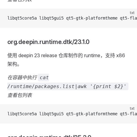
txt
libqt5core5a libqt5gui5 qt5-gtk-platformtheme qt5-fl
org.deepin.runtime.dtk/23.1.0
使用 deepin 23 release 仓库制作的 runtime，支持 x86
架构。
在容器中执行
cat
/runtime/packages.list|awk '{print $2}'
查看包列表
txt
libqt5core5a libqt5gui5 qt5-gtk-platformtheme qt5-fla