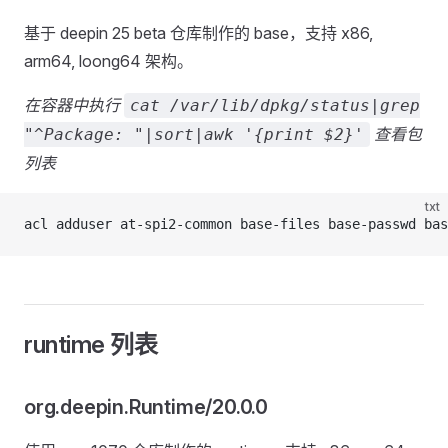
基于 deepin 25 beta 仓库制作的 base，支持 x86,
arm64, loong64 架构。
在容器中执行
cat /var/lib/dpkg/status|grep
查看包
"^Package: "|sort|awk '{print $2}'
列表
txt
acl adduser at-spi2-common base-files base-passwd bas
runtime 列表
org.deepin.Runtime/20.0.0